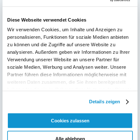
über unser Online Dokumentationstool.
In den kommenden Monaten werden wir über Newsletter
Diese Webseite verwendet Cookies
sowie parallel über LinkedIn, XING sowie Facebook
Wir verwenden Cookies, um Inhalte und Anzeigen zu
regelmäßig informieren.
personalisieren, Funktionen für soziale Medien anbieten
Einfach TourOne Systems abonnieren je nach
zu können und die Zugriffe auf unsere Website zu
gewünschtem Social Media Kanal und alle relevanten
analysieren. Außerdem geben wir Informationen zu Ihrer
Information erhalten!
Verwendung unserer Website an unsere Partner für
soziale Medien, Werbung und Analysen weiter. Unsere
Partner führen diese Informationen möglicherweise mit
weiteren Daten zusammen, die Sie ihnen bereitgestellt
Beitragsnavigation
haben oder die sie im Rahmen Ihrer Nutzung der Dienste
Nächster
Weiter:
Produktupdate
gesammelt haben.
Details zeigen
Vorheriger
Beitrag:
Vorherige:
Beitritt
eBusiness & ToBuMa
Beitrag:
zum OTDS e.V.
2.8.3 ging erfolgreich am
30.06.2021 Live!
Cookies zulassen
Alle ablehnen