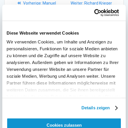
Vorheriger
Nächster
Vorherige:
Manuel
Weiter:
Richard Krieger
Beitrag:
Beitrag:
Bauer
Suche
Diese Webseite verwendet Cookies
nach:
Wir verwenden Cookies, um Inhalte und Anzeigen zu
personalisieren, Funktionen für soziale Medien anbieten
zu können und die Zugriffe auf unsere Website zu
NEUESTE BEITRÄGE
analysieren. Außerdem geben wir Informationen zu Ihrer
Verwendung unserer Website an unsere Partner für
Verstärkung unseres Teams ab September
soziale Medien, Werbung und Analysen weiter. Unsere
2023
Partner führen diese Informationen möglicherweise mit
weiteren Daten zusammen, die Sie ihnen bereitgestellt
TourOne besucht die ITB
haben oder die sie im Rahmen Ihrer Nutzung der Dienste
Roundtable 2022
gesammelt haben.
Details zeigen
Wir wachsen weiter
Cookies zulassen
Unser Team