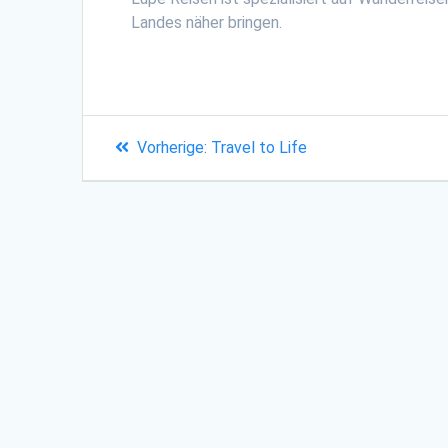
Landes näher bringen.
Beitragsnavigation
Vorheriger
Vorherige:
Travel to Life
Beitrag: